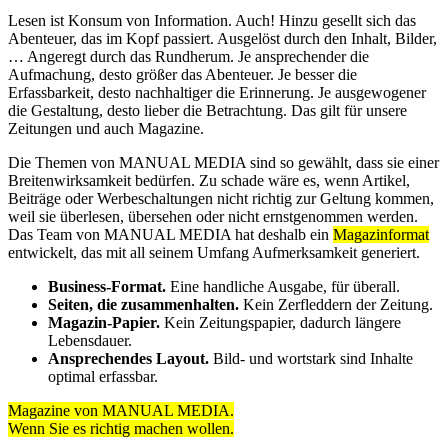
Lesen ist Konsum von Information. Auch! Hinzu gesellt sich das
Abenteuer, das im Kopf passiert. Ausgelöst durch den Inhalt, Bilder,
… Angeregt durch das Rundherum. Je ansprechender die
Aufmachung, desto größer das Abenteuer. Je besser die
Erfassbarkeit, desto nachhaltiger die Erinnerung. Je ausgewogener
die Gestaltung, desto lieber die Betrachtung. Das gilt für unsere
Zeitungen und auch Magazine.
Die Themen von MANUAL MEDIA sind so gewählt, dass sie einer
Breitenwirksamkeit bedürfen. Zu schade wäre es, wenn Artikel,
Beiträge oder Werbeschaltungen nicht richtig zur Geltung kommen,
weil sie überlesen, übersehen oder nicht ernstgenommen werden.
Das Team von MANUAL MEDIA hat deshalb ein
Magazinformat
entwickelt, das mit all seinem Umfang Aufmerksamkeit generiert.
Business-Format.
Eine handliche Ausgabe, für überall.
Seiten, die zusammenhalten.
Kein Zerfleddern der Zeitung.
Magazin-Papier.
Kein Zeitungspapier, dadurch längere
Lebensdauer.
Ansprechendes Layout.
Bild- und wortstark sind Inhalte
optimal erfassbar.
Magazine von MANUAL MEDIA.
Wenn Sie es richtig machen wollen.