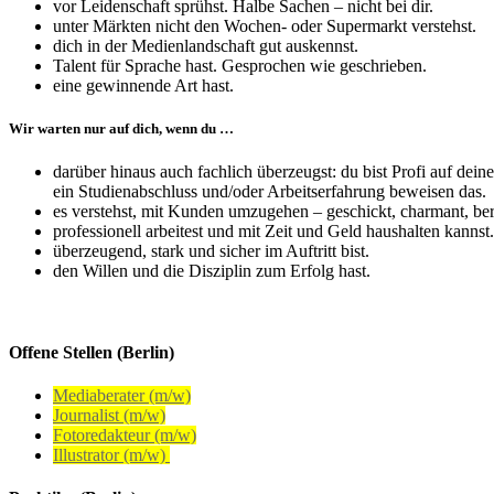
vor Leidenschaft sprühst. Halbe Sachen – nicht bei dir.
unter Märkten nicht den Wochen- oder Supermarkt verstehst.
dich in der Medienlandschaft gut auskennst.
Talent für Sprache hast. Gesprochen wie geschrieben.
eine gewinnende Art hast.
Wir warten nur auf dich, wenn du …
darüber hinaus auch fachlich überzeugst: du bist Profi auf dei
ein Studienabschluss und/oder Arbeitserfahrung beweisen das.
es verstehst, mit Kunden umzugehen – geschickt, charmant, ber
professionell arbeitest und mit Zeit und Geld haushalten kannst.
überzeugend, stark und sicher im Auftritt bist.
den Willen und die Disziplin zum Erfolg hast.
Offene Stellen (Berlin)
Mediaberater (m/w)
Journalist (m/w)
Fotoredakteur (m/w)
Illustrator (m/w)